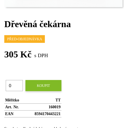
Dřevěná čekárna
PŘED-OBJEDNÁVKA
305 Kč
s DPH
KOUPIT
Měřítko
TT
Art. Nr.
160019
EAN
8594170443221