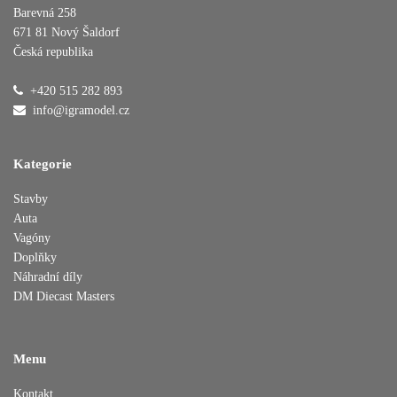
Barevná 258
671 81 Nový Šaldorf
Česká republika
Přidáno do košíku
+420 515 282 893
info@igramodel.cz
Pokračovat v nákupu
Dokončit objednávku
Kategorie
Stavby
Auta
Vagóny
Doplňky
Náhradní díly
DM Diecast Masters
Menu
Kontakt