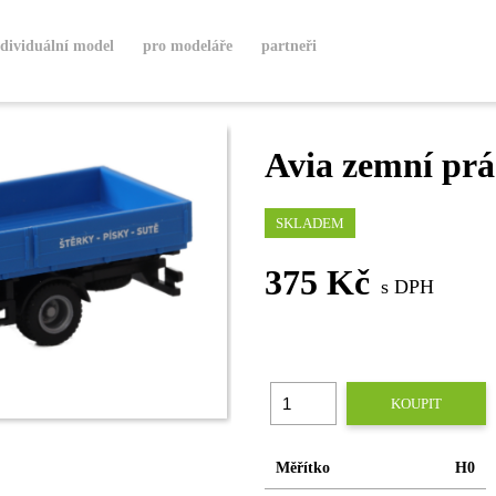
ndividuální model
pro modeláře
partneři
Avia zemní prá
SKLADEM
375 Kč
s DPH
KOUPIT
Měřítko
H0