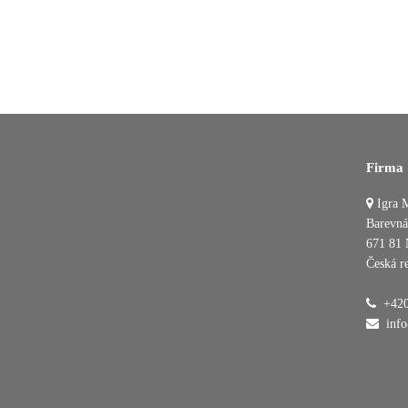
Firma
Igra M
Barevná
671 81 
Česká r
+420
inf