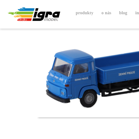
produkty
o nás
blog
i