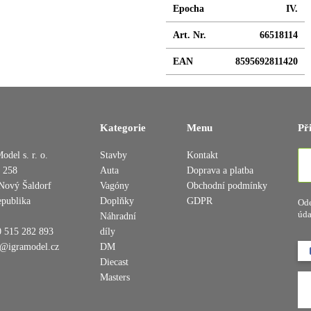
Epocha
IV.
Art. Nr.
66518114
EAN
8595692811420
Kategorie
Menu
Př
Přidáno do košíku
odel s. r. o.
Stavby
Kontakt
 258
Auta
Doprava a platba
Nový Šaldorf
Vagóny
Obchodní podmínky
epublika
Doplňky
GDPR
Ode
Pokračovat v nákupu
Dokončit objednávku
úda
Náhradní
 515 282 893
díly
o@igramodel.cz
DM
Diecast
Masters