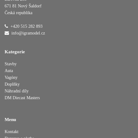
671 81 Nový Šaldorf
Česká republika
Přidáno do košíku
+420 515 282 893
info@igramodel.cz
Pokračovat v nákupu
Dokončit objednávku
Kategorie
Stavby
Auta
Vagóny
Doplňky
Náhradní díly
DM Diecast Masters
Menu
Kontakt