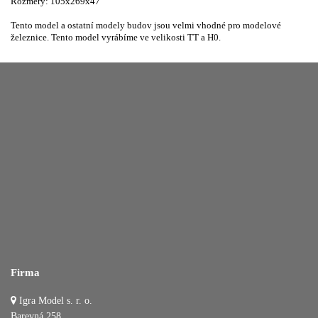
Rozměry: 105x269x47
Tento model a ostatní modely budov jsou velmi vhodné pro modelové
železnice. Tento model vyrábíme ve velikosti TT a H0.
Firma
Igra Model s. r. o.
Barevná 258