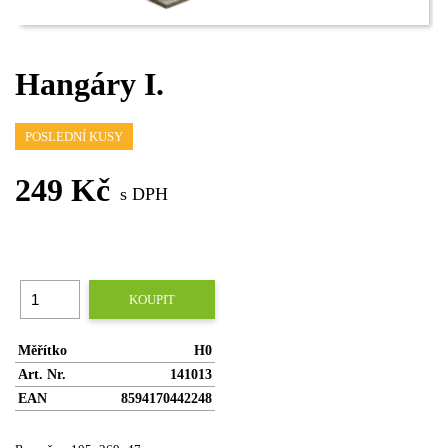
Hangáry I.
POSLEDNÍ KUSY
249 Kč
s DPH
KOUPIT
Měřítko
H0
Art. Nr.
141013
EAN
8594170442248