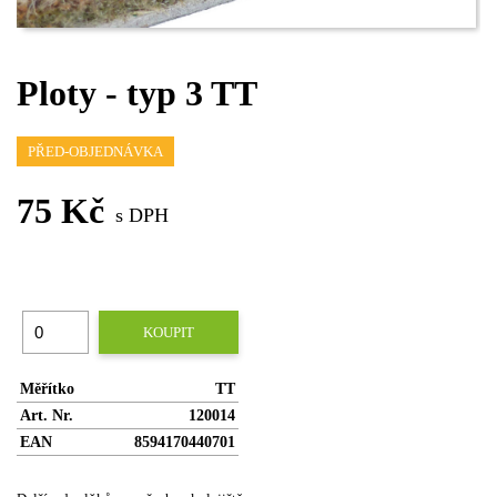
Ploty - typ 3 TT
PŘED-OBJEDNÁVKA
75 Kč
s DPH
KOUPIT
Měřítko
TT
Art. Nr.
120014
EAN
8594170440701