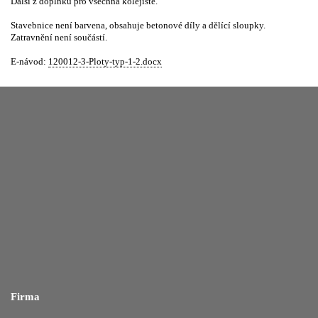
Další z doplňků pro všechna kolejiště.
Stavebnice není barvena, obsahuje betonové díly a dělící sloupky.
Zatravnění není součástí.
E-návod:
120012-3-Ploty-typ-1-2.docx
Firma