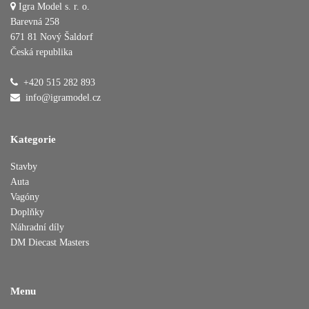
Igra Model s. r. o.
Barevná 258
671 81 Nový Šaldorf
Česká republika
Přidáno do košíku
+420 515 282 893
info@igramodel.cz
Pokračovat v nákupu
Dokončit objednávku
Kategorie
Stavby
Auta
Vagóny
Doplňky
Náhradní díly
DM Diecast Masters
Menu