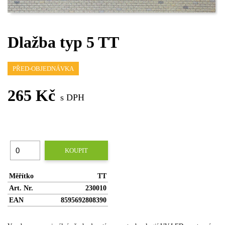
Dlažba typ 5 TT
PŘED-OBJEDNÁVKA
265 Kč
s DPH
KOUPIT
Měřítko
TT
Art. Nr.
230010
EAN
8595692808390