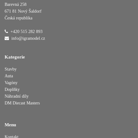
Barevná 258
671 81 Nový Šaldorf
Česká republika
Přidáno do košíku
+420 515 282 893
info@igramodel.cz
Pokračovat v nákupu
Dokončit objednávku
Kategorie
Stavby
Auta
Vagóny
Doplňky
Náhradní díly
DM Diecast Masters
Menu
Kontakt