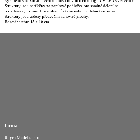
Vyrobeno s maximální věrohodností novou technologií UV-LED s vrstvením.
Struktury jsou natištěny na papírové podložce pro snadné dělení na
požadovaný rozměr. Lze stříhat nůžkami nebo modelářským nožem.
Struktury jsou určeny především na rovné plochy.
Rozměr archu: 15 x 10 cm
Firma
Igra Model s. r. o.