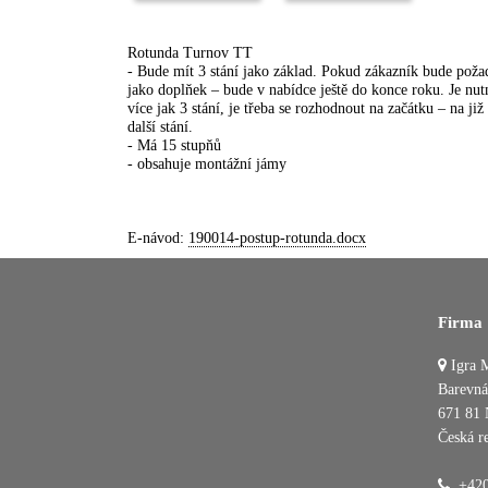
Rotunda Turnov TT
- Bude mít 3 stání jako základ. Pokud zákazník bude požad
jako doplňek – bude v nabídce ještě do konce roku. Je nut
více jak 3 stání, je třeba se rozhodnout na začátku – na ji
další stání.
- Má 15 stupňů
- obsahuje montážní jámy
E-návod:
190014-postup-rotunda.docx
Firma
Igra M
Barevná
671 81 
Česká r
+420