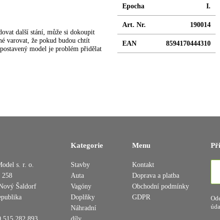
Epocha
I.
Art. Nr.
190014
ovat další stání, může si dokoupit
né varovat, že pokud budou chtít
EAN
8594170444310
ž postavený model je problém přidělat
Přidáno do košíku
Kategorie
Menu
Př
odel s. r. o.
Stavby
Kontakt
 258
Auta
Doprava a platba
Pokračovat v nákupu
Dokončit objednávku
Nový Šaldorf
Vagóny
Obchodní podmínky
epublika
Doplňky
GDPR
Ode
úda
Náhradní
 515 282 893
díly