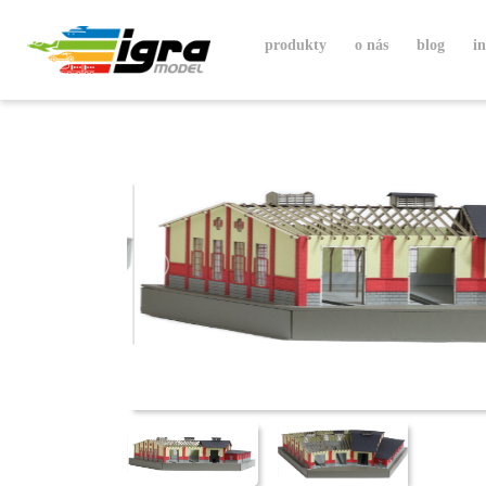
produkty
o nás
blog
i