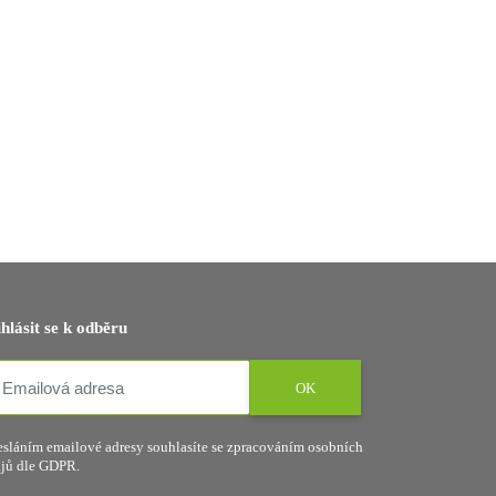
ihlásit se k odběru
OK
sláním emailové adresy souhlasíte se zpracováním osobních
jů dle GDPR.