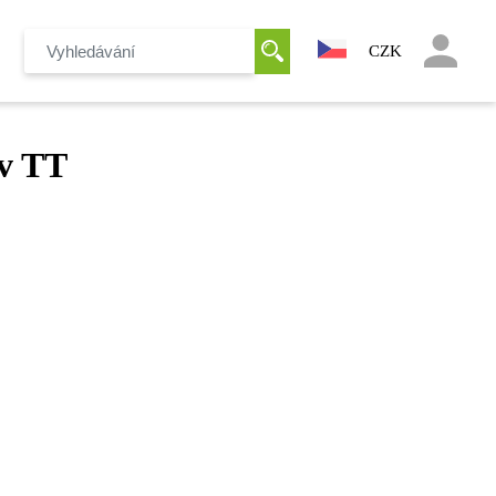
CZK
v TT