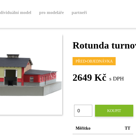
ndividuální model
pro modeláře
partneři
Rotunda turno
PŘED-OBJEDNÁVKA
2649 Kč
s DPH
KOUPIT
Měřítko
TT