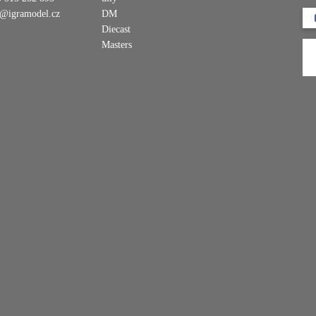
o@igramodel.cz
DM
Diecast
Masters