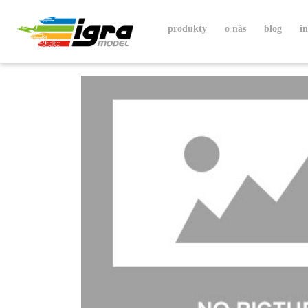
produkty
o nás
blog
i