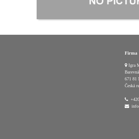
Firma
Igra M
Barevná
671 81 
Česká r
+420
inf