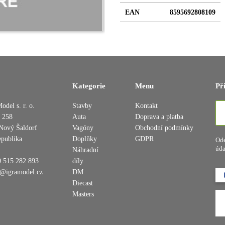
EAN
8595692808109
Kategorie
Menu
Př
Přidáno do košíku
odel s. r. o.
Stavby
Kontakt
 258
Auta
Doprava a platba
Nový Šaldorf
Vagóny
Obchodní podmínky
epublika
Doplňky
GDPR
Ode
úda
Pokračovat v nákupu
Dokončit objednávku
Náhradní
 515 282 893
díly
o@igramodel.cz
DM
Diecast
Masters