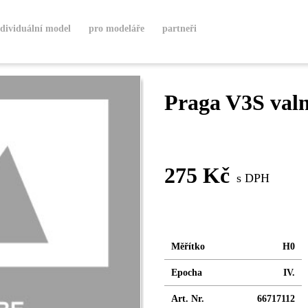
ndividuální model
pro modeláře
partneři
Praga V3S valn
VYŘAZENO
275 Kč
s DPH
Měřítko
H0
Epocha
IV.
Art. Nr.
66717112