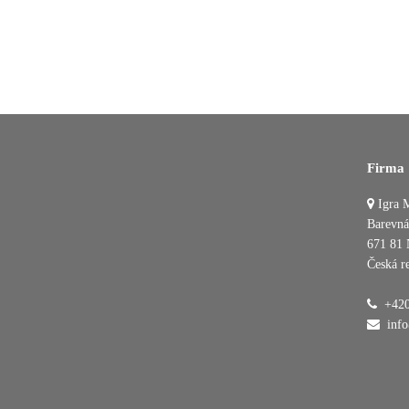
Firma
Igra M
Barevná
671 81 
Česká r
+420
inf