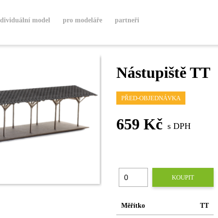
ndividuální model
pro modeláře
partneři
Nástupiště TT
PŘED-OBJEDNÁVKA
659 Kč
s DPH
KOUPIT
Měřítko
TT