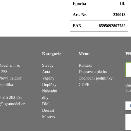
Epocha
III.
Art. Nr.
230013
EAN
8595692807782
Kategorie
Menu
Př
Přidáno do košíku
odel s. r. o.
Stavby
Kontakt
 258
Auta
Doprava a platba
Nový Šaldorf
Vagóny
Obchodní podmínky
epublika
Doplňky
GDPR
Ode
Pokračovat v nákupu
Dokončit objednávku
úda
Náhradní
 515 282 893
díly
o@igramodel.cz
DM
Diecast
Masters