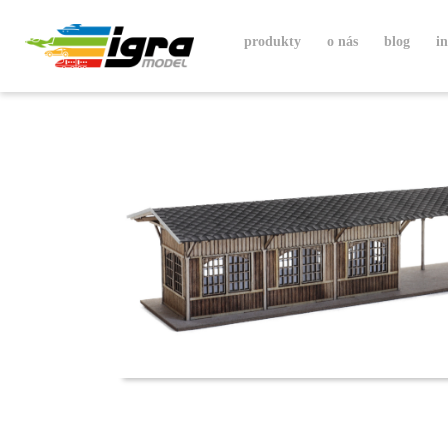
produkty
o nás
blog
i