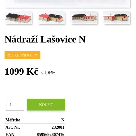
Nádraží Lašovice N
POSLEDNÍ KUSY
1099 Kč
s DPH
KOUPIT
Měřítko
N
Art. Nr.
232001
EAN
8595692807416