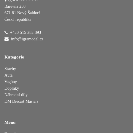
Barevná 258
671 81 Nový Šaldorf
Česká republika
Přidáno do košíku
+420 515 282 893
info@igramodel.cz
Pokračovat v nákupu
Dokončit objednávku
Kategorie
Stavby
Auta
Vagóny
Doplňky
Náhradní díly
DM Diecast Masters
Menu