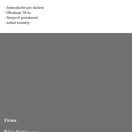
- Jednoduché pro složení
- Obsahuje 50 ks
- Strojově potisknuté
- reálné rozměry
Firma
Igra Model s. r. o.