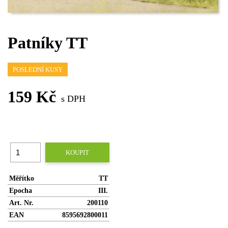
Patníky TT
POSLEDNÍ KUSY
159 Kč
s DPH
KOUPIT
Měřítko
TT
Epocha
III.
Art. Nr.
200110
EAN
8595692800011