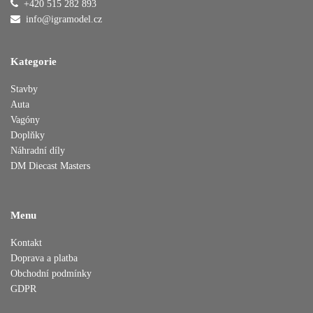
+420 515 282 893
Přidáno do košíku
info@igramodel.cz
Kategorie
Pokračovat v nákupu
Dokončit objednávku
Stavby
Auta
Vagóny
Doplňky
Náhradní díly
DM Diecast Masters
Menu
Kontakt
Doprava a platba
Obchodní podmínky
GDPR