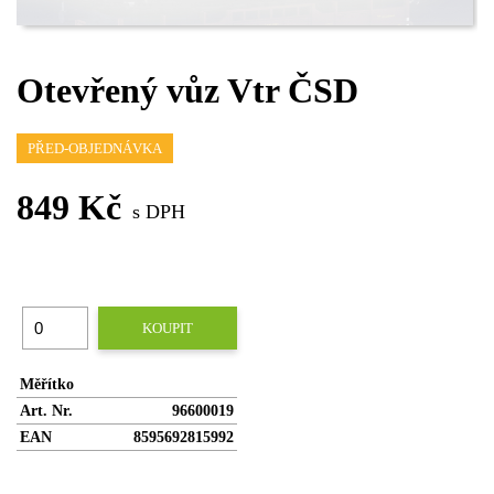
Otevřený vůz Vtr ČSD
PŘED-OBJEDNÁVKA
849 Kč
s DPH
KOUPIT
Měřítko
Art. Nr.
96600019
EAN
8595692815992