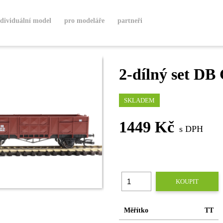
ndividuální model
pro modeláře
partneři
2-dílný set D
SKLADEM
1449 Kč
s DPH
KOUPIT
Měřítko
TT