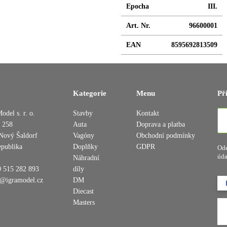
Epocha
III.
Art. Nr.
96600001
EAN
8595692813509
Kategorie
Menu
Př
Přidáno do košíku
odel s. r. o.
Stavby
Kontakt
 258
Auta
Doprava a platba
Nový Šaldorf
Vagóny
Obchodní podmínky
epublika
Doplňky
GDPR
Ode
Pokračovat v nákupu
Dokončit objednávku
úda
Náhradní
 515 282 893
díly
o@igramodel.cz
DM
Diecast
Masters