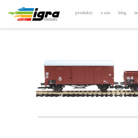
produkty
o nás
blog
i