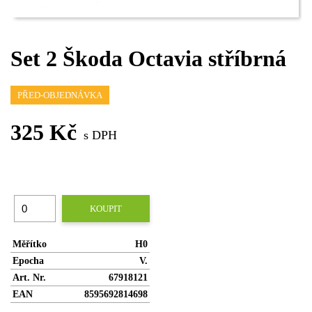
Set 2 Škoda Octavia stříbrná
PŘED-OBJEDNÁVKA
325 Kč
s DPH
KOUPIT
Měřítko
H0
Epocha
V.
Art. Nr.
67918121
EAN
8595692814698