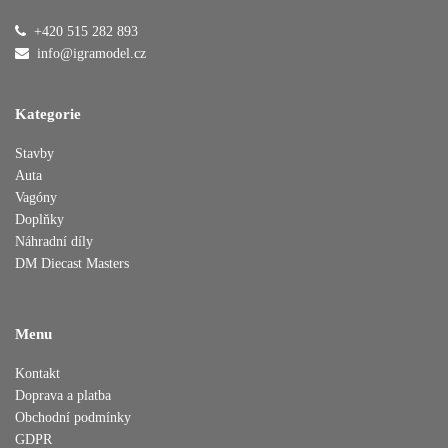
+420 515 282 893
Přidáno do košíku
info@igramodel.cz
Kategorie
Pokračovat v nákupu
Dokončit objednávku
Stavby
Auta
Vagóny
Doplňky
Náhradní díly
DM Diecast Masters
Menu
Kontakt
Doprava a platba
Obchodní podmínky
GDPR