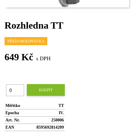
Rozhledna TT
PŘED-OBJEDNÁVKA
649 Kč
s DPH
KOUPIT
Měřítko
TT
Epocha
IV.
Art. Nr.
250006
EAN
8595692814209