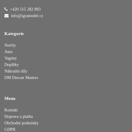
+420 515 282 893
Přidáno do košíku
info@igramodel.cz
Kategorie
Pokračovat v nákupu
Dokončit objednávku
Stavby
Auta
Vagóny
Doplňky
Náhradní díly
DM Diecast Masters
Menu
Kontakt
Doprava a platba
Obchodní podmínky
GDPR