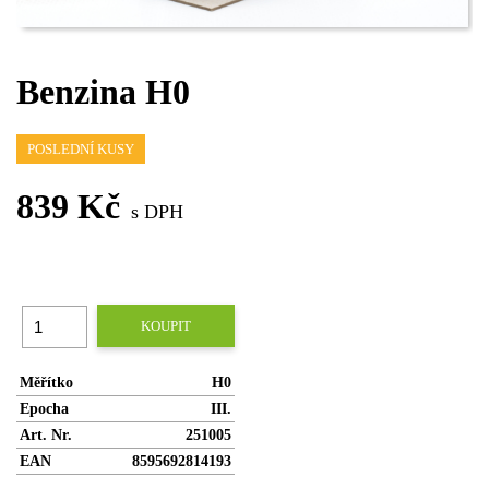
Benzina H0
POSLEDNÍ KUSY
839 Kč
s DPH
KOUPIT
Měřítko
H0
Epocha
III.
Art. Nr.
251005
EAN
8595692814193