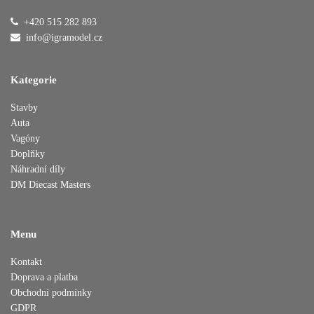
+420 515 282 893
Přidáno do košíku
info@igramodel.cz
Kategorie
Pokračovat v nákupu
Dokončit objednávku
Stavby
Auta
Vagóny
Doplňky
Náhradní díly
DM Diecast Masters
Menu
Kontakt
Doprava a platba
Obchodní podmínky
GDPR