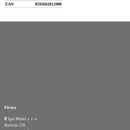
EAN
8595692812908
Firma
Igra Model s. r. o.
Barevná 258