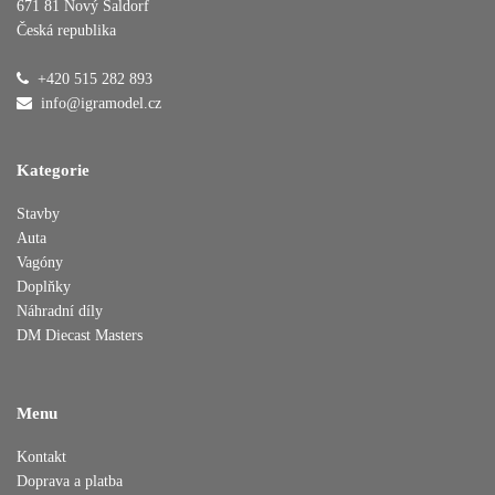
671 81 Nový Šaldorf
Česká republika
Přidáno do košíku
+420 515 282 893
info@igramodel.cz
Pokračovat v nákupu
Dokončit objednávku
Kategorie
Stavby
Auta
Vagóny
Doplňky
Náhradní díly
DM Diecast Masters
Menu
Kontakt
Doprava a platba