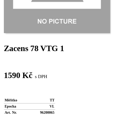
Zacens 78 VTG 1
VYŘAZENO
1590 Kč
s DPH
Měřítko
TT
Epocha
VI.
Art. Nr.
96200065