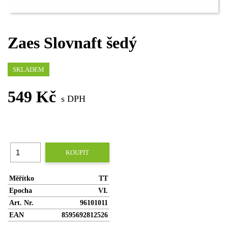
Zaes Slovnaft šedý
SKLADEM
549 Kč
s DPH
KOUPIT
Měřítko
TT
Epocha
VI.
Art. Nr.
96101011
EAN
8595692812526