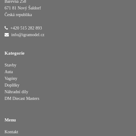
Barevná 258
671 81 Nový Šaldorf
Česká republika
Přidáno do košíku
+420 515 282 893
info@igramodel.cz
Pokračovat v nákupu
Dokončit objednávku
Kategorie
Stavby
Auta
Vagóny
Doplňky
Náhradní díly
DM Diecast Masters
Menu
Kontakt